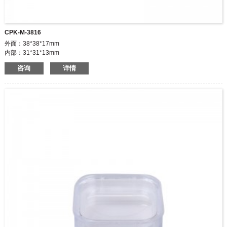
CPK-M-3816
外面：38*38*17mm
内部：31*31*13mm
◆无铰链
咨询
详情
◆包装小件商品
◆价格优惠
◆可定制商标和尺寸