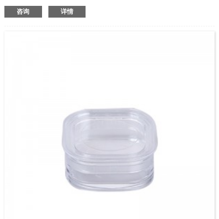
◆带铰链
咨询
详情
◆包装小件商品
◆价格优惠
◆可定制商标和尺寸