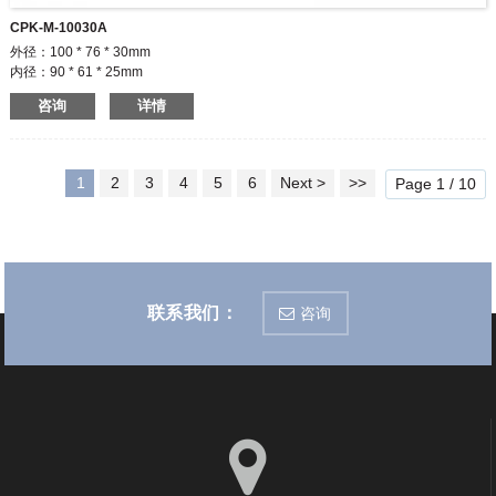
CPK-M-10030A
外径：100 * 76 * 30mm
内径：90 * 61 * 25mm
一个扣，两个铰链。
咨询
详情
◆包装大件商品
◆轻松装卸
◆可定制商标和尺寸
*提供不同颜色的铰链
1
2
3
4
5
6
Next >
>>
Page 1 / 10
联系我们：
咨询