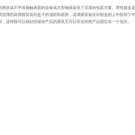
则形状或不平坦接触表面的设备或大型物体提供了完美的包装方案。弹性膜盒是
两层薄的高弹膜安装到盒子的顶部和底部，该薄膜安装在对称盒的上半部和下半
间，这样既可以很好的保持产品的原状又可以安全的把产品固定在一个地方。