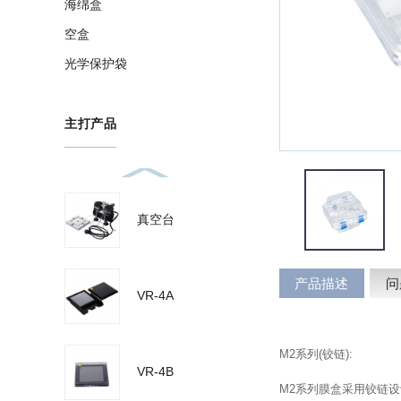
海绵盒
空盒
光学保护袋
主打产品
真空台
产品描述
问
VR-4A
M2系列(铰链):
VR-4B
M2系列膜盒采用铰链