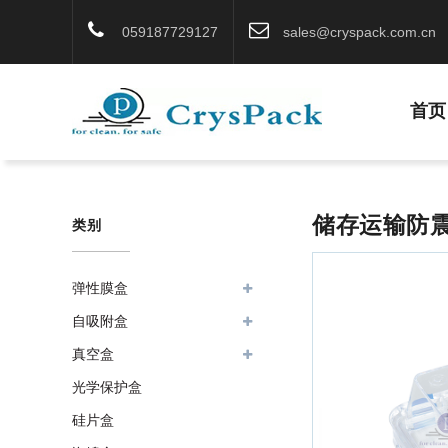
059187729127
sales@cryspack.com.cn
首页
储存运输防震精
类别
弹性膜盒
自吸附盒
真空盒
光学保护盒
硅片盒