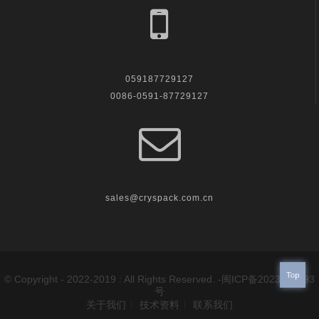
call us
059187729127
0086-0591-87729127
Email Us
sales@cryspack.com.cn
Top
© Copyright - 2022-2019 : All Rights Reserved. -
闽ICP备2023023993
号
关于我们
技术资料
联系我们